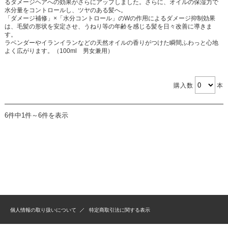
るダメージヘアへの効果がさらにアップしました。さらに、オイルの保湿力で
水分量をコントロールし、ツヤのある髪へ。
「ダメージ補修」×「水分コントロール」のWの作用によるダメージ抑制効果
は、毛髪の形状を安定させ、うねり等の年齢を感じる髪を日々改善に導きま
す。
ラベンダーやイランイランなどの天然オイルの香りがつけた瞬間ふわっと心地
よく広がります。（100ml 男女兼用）
購入数
本
6件中1件～6件を表示
個人情報の取り扱いについて
特定商取引法に関する表示