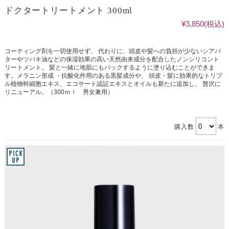
ドクタートリートメント 300ml
¥3,850
(税込)
コーティング剤を一切使用せず、 代わりに、頭皮や髪への負担が少ないシアバ
ターやツバキ油などの保湿効果の高い天然由来成分を配合したノンシリコント
リートメント。 髪と一緒に地肌にもパックするように塗り込むことができま
す。メラニン形成 ・抗酸化作用のある黒髪成分や、 頭皮・髪に効果的なトリプ
ル植物幹細胞エキス、エコサート認証エキスとオイルも新たに追加し、 贅沢に
リニューアル。（300ｍｌ 男女兼用）
購入数
本