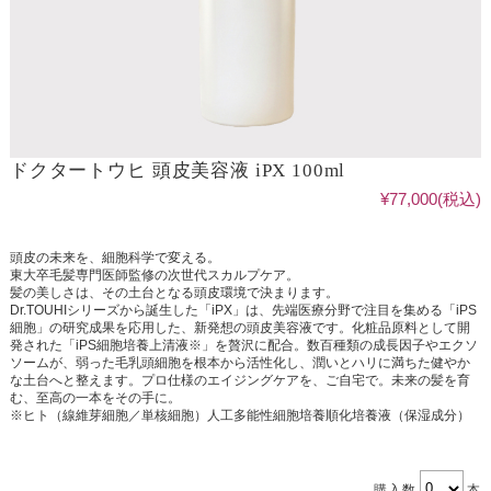
ドクタートウヒ 頭皮美容液 iPX 100ml
¥77,000
(税込)
頭皮の未来を、細胞科学で変える。
東大卒毛髪専門医師監修の次世代スカルプケア。
髪の美しさは、その土台となる頭皮環境で決まります。
Dr.TOUHIシリーズから誕生した「iPX」は、先端医療分野で注目を集める「iPS
細胞」の研究成果を応用した、新発想の頭皮美容液です。化粧品原料として開
発された「iPS細胞培養上清液※」を贅沢に配合。数百種類の成長因子やエクソ
ソームが、弱った毛乳頭細胞を根本から活性化し、潤いとハリに満ちた健やか
な土台へと整えます。プロ仕様のエイジングケアを、ご自宅で。未来の髪を育
む、至高の一本をその手に。
※ヒト（線維芽細胞／単核細胞）人工多能性細胞培養順化培養液（保湿成分）
購入数
本